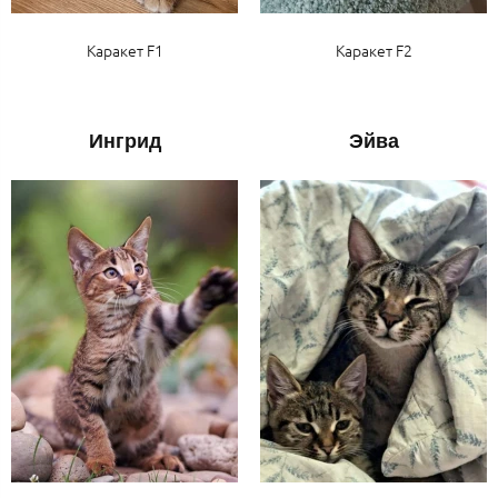
Каракет F1
Каракет F2
Ингрид
Эйва